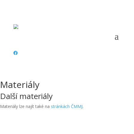
Telefon:
+420 774 578 799 |
Email:
oms.most@centrum.cz
|
Adresa:
SVČ Most, Albrechtická 414, 434 01 Most |
ČÚ:
193 109 669 / 0300 |
IČ:
67777406 |
Datová schránka:
Materiály
Další materiály
Materiály lze najít také na
stránkách ČMMJ
.