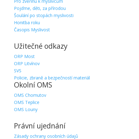
Pro zvěřinu k myslivcům
Pojďme, děti, za přírodou
Šoulání po stopách myslivosti
Honitba roku
Časopis Myslivost
Užitečné odkazy
ORP Most
ORP Litvínov
SVS
Policie, zbraně a bezpečností materiál
Okolní OMS
OMS Chomutov
OMS Teplice
OMS Louny
Právní ujednání
Zásady ochrany osobních údajů